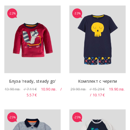
-22%
-33%
Блуза 'ready, steady go'
Комплект с черепи
13.90
лв.
/ 7.11 €
10.90
лв.
/
29.90
лв.
/ 15.29 €
19.90
лв.
5.57 €
/ 10.17 €
-25%
-25%