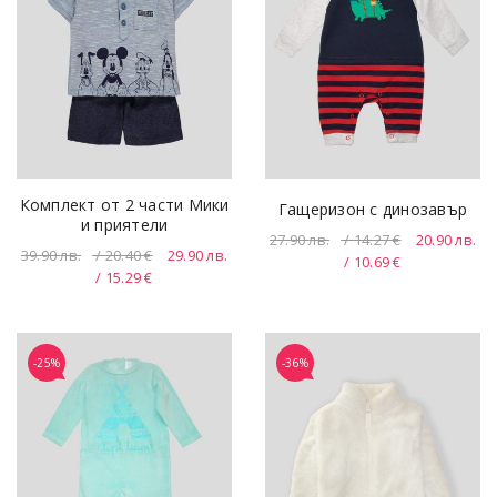
Комплект от 2 части Мики
Гащеризон с динозавър
и приятели
27.90
лв.
/ 14.27 €
20.90
лв.
39.90
лв.
/ 20.40 €
29.90
лв.
/ 10.69 €
/ 15.29 €
-25%
-36%