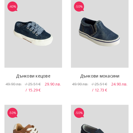
-40%
-50%
Дънкови кецове
Дънкови мокасини
49.90
лв.
/ 25.51 €
29.90
лв.
49.90
лв.
/ 25.51 €
24.90
лв.
/ 15.29 €
/ 12.73 €
-50%
-50%