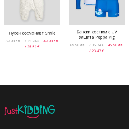
Бански костюм с UV
Пухен космонавт Smile
защита Peppa Pig
69.90
лв.
/ 35.74 €
49.90
лв.
69.90
лв.
/ 35.74 €
45.90
лв.
/ 25.51 €
/ 23.47 €