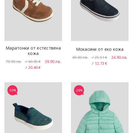
Маратонки от естествена
Мокасини от еко кожа
кожа
49.90
лв.
/ 25.51 €
24.90
лв.
79.90
лв.
/ 40.85 €
39.90
лв.
/ 12.73 €
/ 20.40 €
-50%
-28%