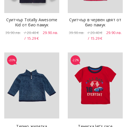
Суитчър Totally Awesome
Суитчър в червен цвят от
Kid от био памук
био памук
39.90
лв.
/ 20.40 €
29.90
лв.
39.90
лв.
/ 20.40 €
29.90
лв.
/ 15.29 €
/ 15.29 €
-20%
-22%
Термо жилетка
Тениска let's race