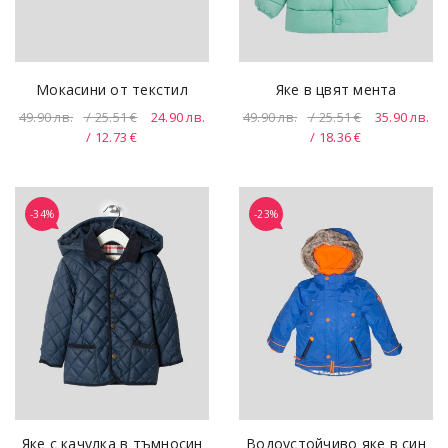
Мокасини от текстил
Яке в цвят мента
49.90
лв.
/ 25.51 €
24.90
лв.
49.90
лв.
/ 25.51 €
35.90
лв.
/ 12.73 €
/ 18.36 €
-34%
-23%
Яке с качулка в тъмносин
Водоустойчиво яке в син