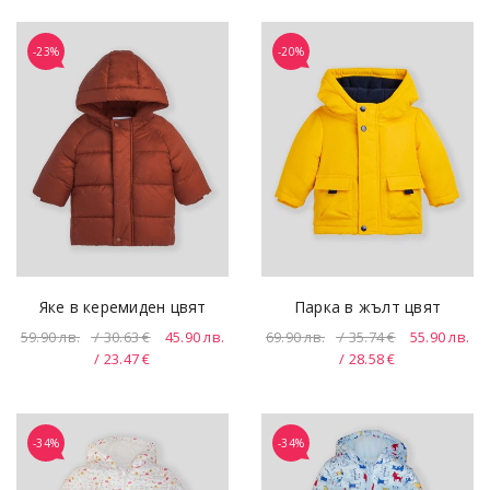
-23%
-20%
Яке в керемиден цвят
Парка в жълт цвят
59.90
лв.
/ 30.63 €
45.90
лв.
69.90
лв.
/ 35.74 €
55.90
лв.
/ 23.47 €
/ 28.58 €
-34%
-34%