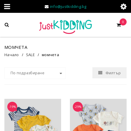
info@justkidding.bg
0
МОМЧЕТА
Начало
SALE
момчета
/
/
Филтър
По подразбиране
-19%
-29%