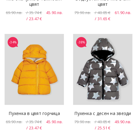
цвят
цвят
69.90
лв.
/ 35.74 €
45.90
лв.
79.90
лв.
/ 40.85 €
61.90
лв.
/ 23.47 €
/ 31.65 €
-34%
-38%
Пухенка в цвят горчица
Пухенка с десен на звезди
69.90
лв.
/ 35.74 €
45.90
лв.
79.90
лв.
/ 40.85 €
49.90
лв.
/ 23.47 €
/ 25.51 €