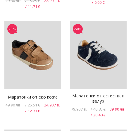
29.90
лв.
/ 15.29 €
22.90
лв.
/ 6.60 €
/ 11.71 €
-50%
-50%
Маратонки от естествен
Маратонки от еко кожа
велур
49.90
лв.
/ 25.51 €
24.90
лв.
79.90
лв.
/ 40.85 €
39.90
лв.
/ 12.73 €
/ 20.40 €