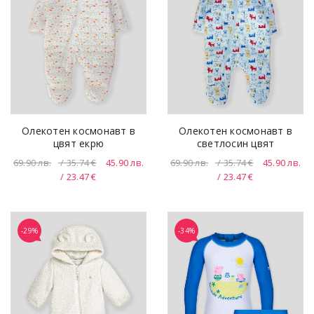
Олекотен космонавт в
Олекотен космонавт в
цвят екрю
светлосин цвят
69.90
лв.
/ 35.74 €
45.90
лв.
69.90
лв.
/ 35.74 €
45.90
лв.
/ 23.47 €
/ 23.47 €
-29%
-34%