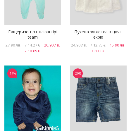
Гащеризон от плюш tipi
Пухена жилетка в цвят
team
екрю
27.90
лв.
/ 14.27 €
20.90
лв.
24.90
лв.
/ 12.73 €
15.90
лв.
/ 10.69 €
/ 8.13 €
-17%
-20%