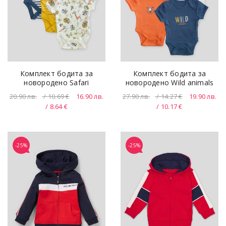
Комплект бодита за
Комплект бодита за
новородено Safari
новородено Wild animals
20.90
лв.
/ 10.69 €
16.90
лв.
27.90
лв.
/ 14.27 €
19.90
лв.
/ 8.64 €
/ 10.17 €
-25%
-25%