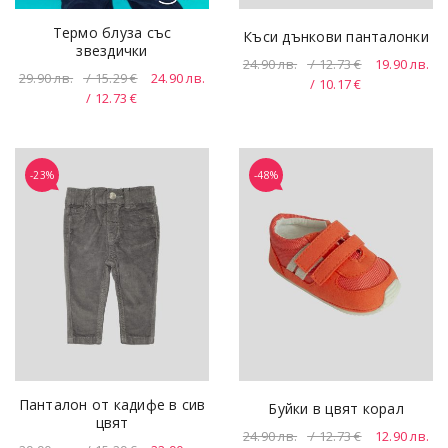
Термо блуза със
Къси дънкови панталонки
звездички
24.90
лв.
/ 12.73 €
19.90
лв.
29.90
лв.
/ 15.29 €
24.90
лв.
/ 10.17 €
/ 12.73 €
-23%
-48%
Панталон от кадифе в сив
Буйки в цвят корал
цвят
24.90
лв.
/ 12.73 €
12.90
лв.