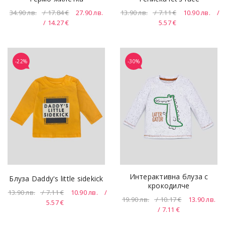
34.90
лв.
/ 17.84 €
27.90
лв.
13.90
лв.
/ 7.11 €
10.90
лв.
/
/ 14.27 €
5.57 €
-22%
-30%
Интерактивна блуза с
Блуза Daddy's little sidekick
крокодилче
13.90
лв.
/ 7.11 €
10.90
лв.
/
19.90
лв.
/ 10.17 €
13.90
лв.
5.57 €
/ 7.11 €