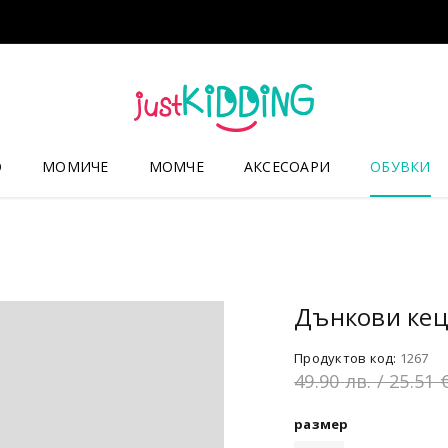
О
МОМИЧЕ
МОМЧЕ
АКСЕСОАРИ
ОБУВКИ
Дънкови ке
Продуктов код:
1267
49.90
лв.
/ 25.51 
размер