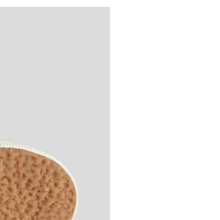
Личните ви данни ще бъдат
използвани единствено и само
за целите на Вашето
пазаруване в онлайн магазин
justKIDDING
политика на
поверителност
.
РЕГИСТРАЦИЯ