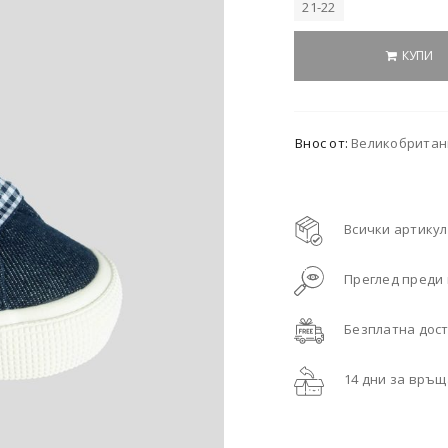
21-22
КУПИ
Внос от:
Великобритани
Всички артикул
Преглед преди
Безплатна дост
14 дни за връ