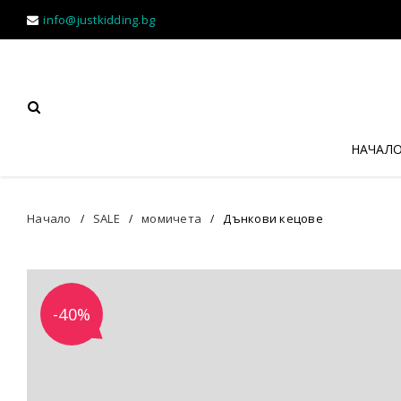
info@justkidding.bg
НАЧАЛ
Начало
SALE
момичета
Дънкови кецове
/
/
/
-40%