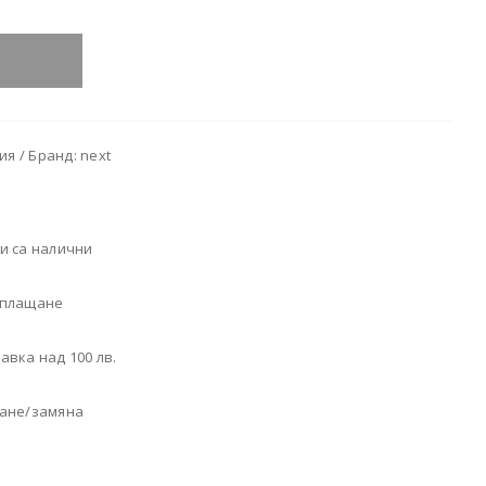
я / Бранд: next
и са налични
 плащане
авка над 100 лв.
щане/замяна