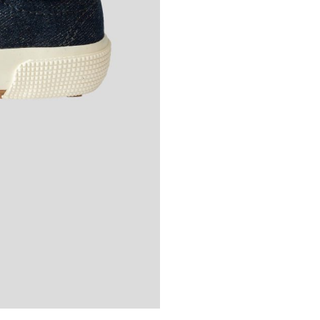
Запомни ме
ВХОД
ЗАБРАВЕНА ПАРОЛА?
РЕГИСТРАЦИЯ
Потребителско име
*
Имейл адрес
*
Парола
*