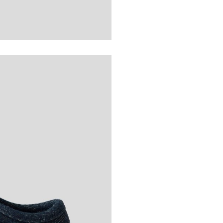
ВХОД
Потребителско име или имейл
адрес
*
Парола
*