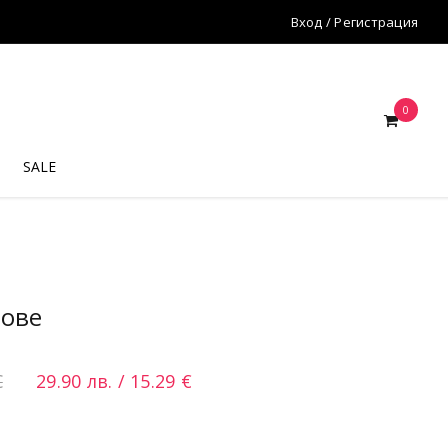
Вход
/
Регистрация
0
SALE
цове
€
29.90
лв.
/ 15.29 €