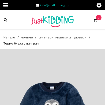
info@justkidding.bg
0
Начало
момиче
суитчъри, жилетки и пуловери
/
/
/
Термо блуза с пингвин