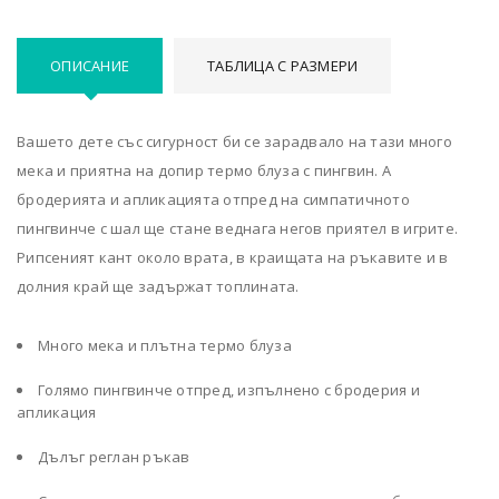
ОПИСАНИЕ
ТАБЛИЦА С РАЗМЕРИ
Вашето дете със сигурност би се зарадвало на тази много
мека и приятна на допир термо блуза с пингвин. А
бродерията и апликацията отпред на симпатичното
пингвинче с шал ще стане веднага негов приятел в игрите.
Рипсеният кант около врата, в краищата на ръкавите и в
долния край ще задържат топлината.
Много мека и плътна термо блуза
Голямо пингвинче отпред, изпълнено с бродерия и
апликация
Дълъг реглан ръкав