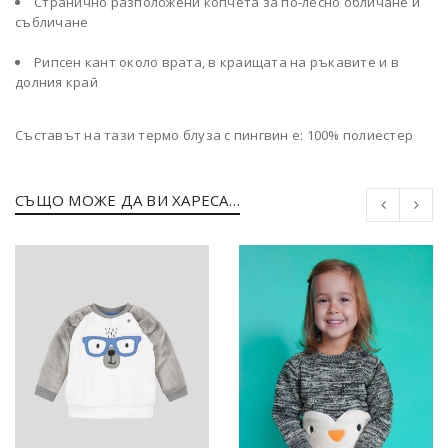
Странично разположени копчета за по-лесно обличане и
събличане
Рипсен кант около врата, в краищата на ръкавите и в
долния край
Съставът на тази термо блуза с пингвин е: 100% полиестер
СЪЩО МОЖЕ ДА ВИ ХАРЕСА…