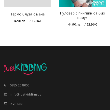
Пуловер с пингвин от био
Термо блуза с мече
памук
34.90
лв.
/ 17.84 €
44.90
лв.
/ 22.96 €
0885 20 8000
info@justkidding.bg
контакт