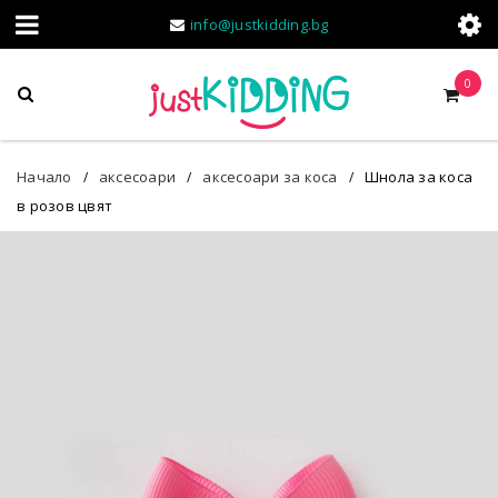
info@justkidding.bg
0
Начало
аксесоари
аксесоари за коса
Шнола за коса
/
/
/
в розов цвят