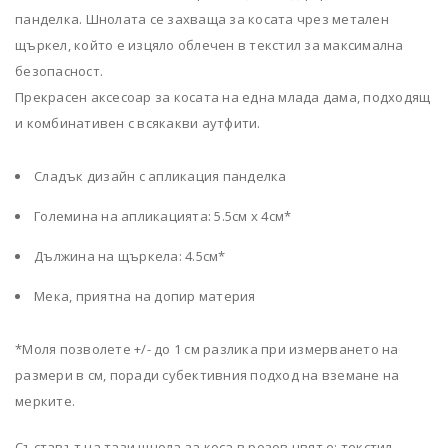
панделка. Шнолата се захваща за косата чрез метален
щъркел, който е изцяло облечен в текстил за максимална
безопасност.
Прекрасен аксесоар за косата на една млада дама, подходящ
и комбинативен с всякакви аутфити.
Сладък дизайн с апликация панделка
Големина на апликацията: 5.5см х 4см*
Дължина на щъркела: 4.5см*
Мека, приятна на допир материя
*Моля позволете +/- до 1 см разлика при измерването на
размери в см, поради субективния подход на вземане на
мерките.
Съставът на тази шнола за коса в розов цвят е: текстил,