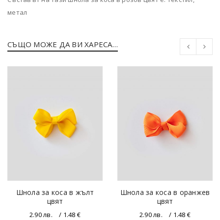
метал
СЪЩО МОЖЕ ДА ВИ ХАРЕСА…
Шнола за коса в жълт
Шнола за коса в оранжев
цвят
цвят
2.90
лв.
/ 1.48 €
2.90
лв.
/ 1.48 €