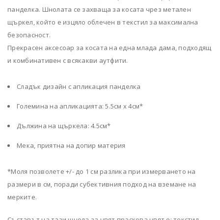
панделка. Шнолата се захваща за косата чрез метален
щъркел, който е изцяло облечен в текстил за максимална
безопасност.
Прекрасен аксесоар за косата на една млада дама, подходящ
и комбинативен с всякакви аутфити.
Сладък дизайн с апликация панделка
Големина на апликацията: 5.5см х 4см*
Дължина на щъркела: 4.5см*
Мека, приятна на допир материя
*Моля позволете +/- до 1 см разлика при измерването на
размери в см, поради субективния подход на вземане на
мерките.
Съставът на тази шнола за цвят праскова цвят е: текстил,