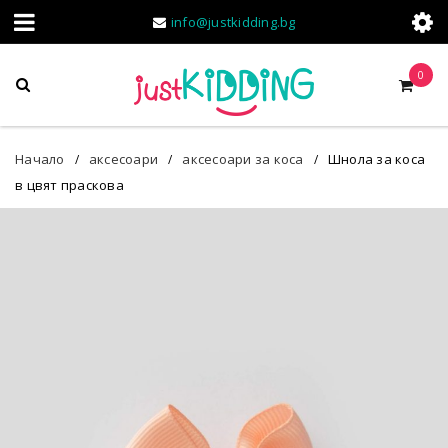
info@justkidding.bg
0
Начало
аксесоари
аксесоари за коса
Шнола за коса
/
/
/
в цвят праскова