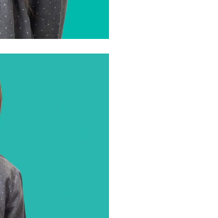
ВХОД
Потребителско име или имейл
адрес
*
Парола
*
Запомни ме
ВХОД