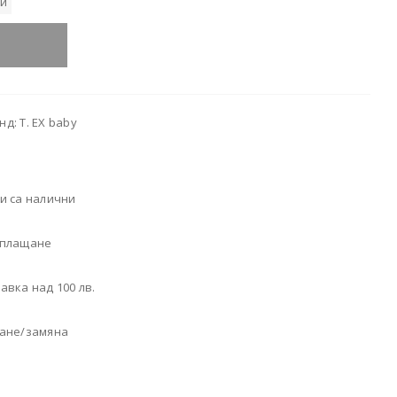
ни
д: T. EX baby
и са налични
 плащане
авка над 100 лв.
щане/замяна