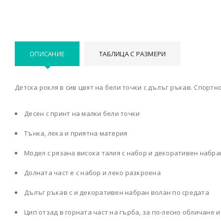
ОПИСАНИЕ
ТАБЛИЦА С РАЗМЕРИ
Детска рокля в сив цвят на бели точки с дълъг ръкав. Спортн
Десен с принт на малки бели точки
Тънка, лека и приятна материя
Модел с рязана висока талия с набор и декоративен набра
Долната част е с набор и леко разкроена
Дълъг ръкав с и декоративен набран волан по средата
Цип отзад в горната част на гърба, за по-лесно обличане 