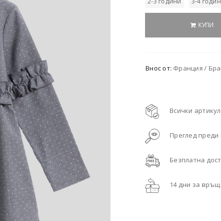
2-3 години
3-4 годи
КУПИ
Внос от:
Франция / Бран
Всички артикул
Преглед преди
Безплатна дост
14 дни за връ