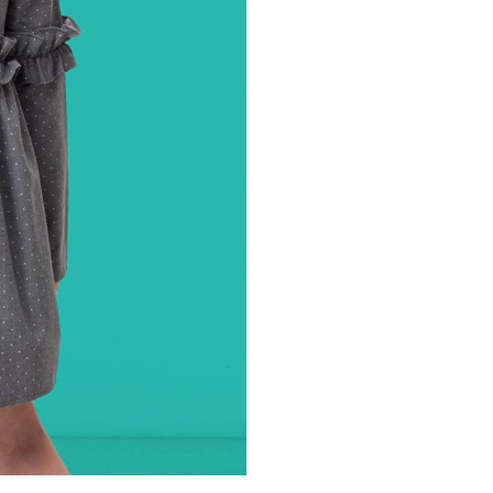
ЗАБРАВЕНА ПАРОЛА?
РЕГИСТРАЦИЯ
Потребителско име
*
Имейл адрес
*
Парола
*
Личните ви данни ще бъдат
използвани единствено и само