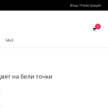
Вход
/
Регистрация
0
SALE
цвят на бели точки
€