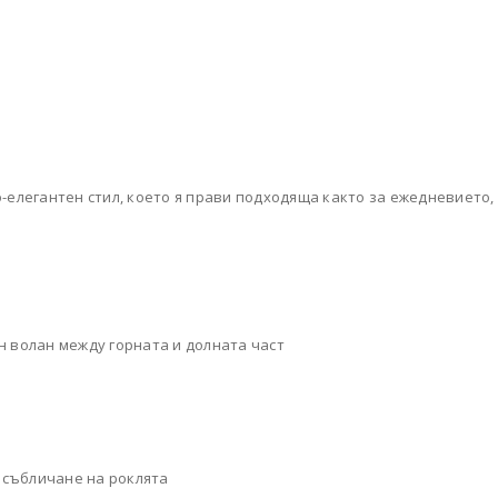
за целите на Вашето
пазаруване в онлайн магазин
justKIDDING
политика на
поверителност
.
РЕГИСТРАЦИЯ
о-елегантен стил, което я прави подходяща както за ежедневието,
н волан между горната и долната част
и събличане на роклята