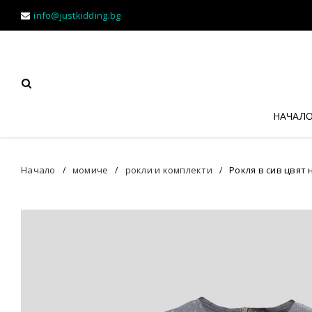
info@justkidding.bg
НАЧАЛ
Начало
момиче
рокли и комплекти
Рокля в сив цвят 
/
/
/