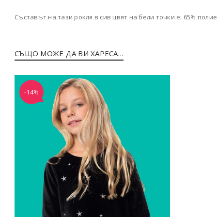
Съставът на тази рокля в сив цвят на бели точки е: 65% поли
СЪЩО МОЖЕ ДА ВИ ХАРЕСА…
-14%