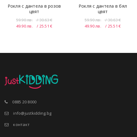
Рокля с дантела в розов
Рокля с дантела в бял
цвят
цвят
59.90
лв.
/ 30.63 €
59.90
лв.
/ 30.63 €
49.90
лв.
/ 25.51 €
49.90
лв.
/ 25.51 €
0885 20 8000
info@justkidding.bg
контакт