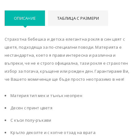
ОПИСАНИЕ
ТАБЛИЦА С РАЗМЕРИ
Страхотна бебешка и детска елегантна рокля в син цвят с
цветя, подходяща за по-специални поводи. Материята е
нестандартна, което я прави интересна и различна и
въпреки, че не е строго официална, тази рокля е страхотен
избор за погача, кръщене или рожден ден. Гарантираме Ви,
че Вашето момиченце ще бъде просто неотразимо в нея!
Материя тип мек и тънък неопрен
Десен с принт цветя
С къси полу-ръкави
Кръгло деколте и с копче отзад на врата