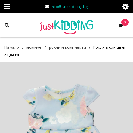
info@justkidding.bg
0
Начало
момиче
рокли и комплекти
Рокля в син цвят
/
/
/
с цветя