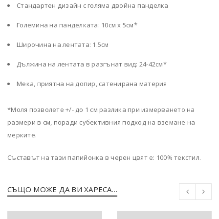
Стандартен дизайн с голяма двойна панделка
Големина на панделката: 10см х 5см*
Широчина на лентата: 1.5см
Дължина на лентата в разгънат вид: 24-42см*
Мека, приятна на допир, сатенирана материя
*Моля позволете +/- до 1 см разлика при измерването на
размери в см, поради субективния подход на вземане на
мерките.
Съставът на тази папийонка в черен цвят е: 100% текстил.
СЪЩО МОЖЕ ДА ВИ ХАРЕСА…