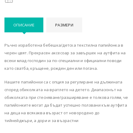
ОПИСАНИЕ
РАЗМЕРИ
Ръчно изработена бебешка/детска текстилна папийонка в
черен цвят. Прекрасен аксесоар за завършек на аутфита на
всеки млад господин за по-специални и официални поводи
като сватба, кръщене, рожден ден или погача.
Нашите папийонки са с опция за регулиране на дължината
според обиколката на вратлето на детето. Диапазонът на
обиколката при стесняване/разширяване е толкова голям, че
папийонките могат да бъдат успешно ползвани към аутфита
на деца на всякаква възраст от новородено до
тийнейджъри, а дори и за възрастни