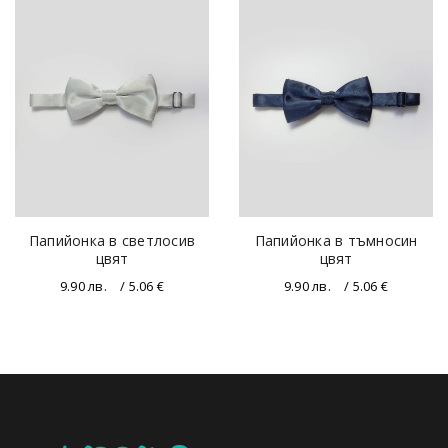
Папийонка в светлосив
Папийонка в тъмносин
цвят
цвят
9.90
лв.
/ 5.06 €
9.90
лв.
/ 5.06 €