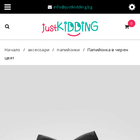
info@justkidding.bg
0
Начало
аксесоари
папийонки
Папийонка в черен
/
/
/
цвят