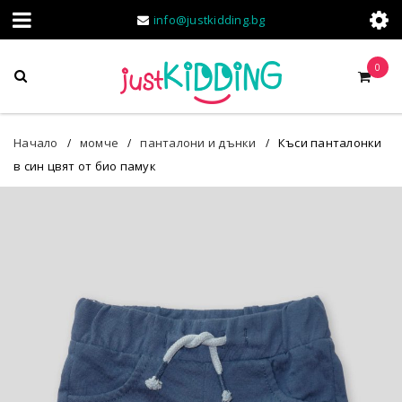
info@justkidding.bg
0
Начало
момче
панталони и дънки
Къси панталонки
/
/
/
в син цвят от био памук