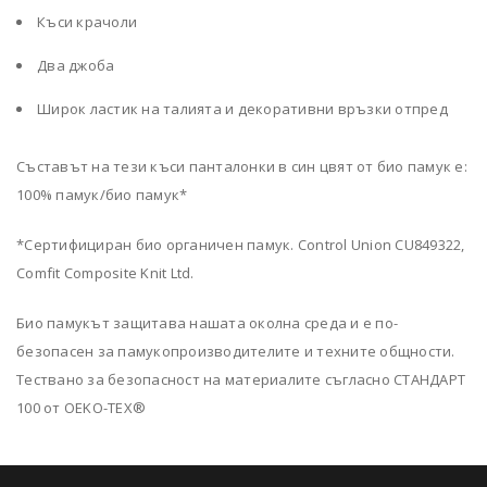
Къси крачоли
Два джоба
Широк ластик на талията и декоративни връзки отпред
Съставът на тези къси панталонки в син цвят от био памук е:
100% памук/био памук*
*Сертифициран био органичен памук. Control Union CU849322,
Comfit Composite Knit Ltd.
Био памукът защитава нашата околна среда и е по-
безопасен за памукопроизводителите и техните общности.
Тествано за безопасност на материалите съгласно СТАНДАРТ
100 от OEKO-TEX®