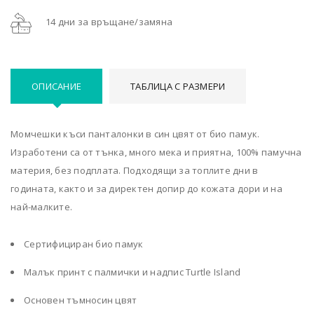
14 дни за връщане/замяна
ОПИСАНИЕ
ТАБЛИЦА С РАЗМЕРИ
Момчешки къси панталонки в син цвят от био памук.
Изработени са от тънка, много мека и приятна, 100% памучна
материя, без подплата. Подходящи за топлите дни в
годината, както и за директен допир до кожата дори и на
най-малките.
Сертифициран био памук
Малък принт с палмички и надпис Turtle Island
Основен тъмносин цвят