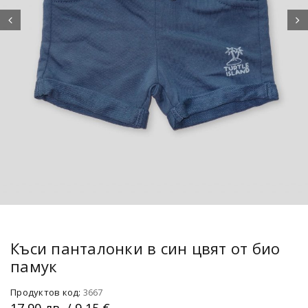
Къси панталонки в син цвят от био
памук
Продуктов код:
3667
17.90
лв.
/ 9.15 €