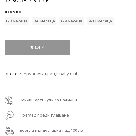
размер
0-3 месеца
3-6 месеца
6-9 месеца
9-12 месеца
КУПИ
Внос от:
Германия / Бранд: Baby Club
Всички артикули са налични
Преглед преди плащане
Безплатна доставка над 100 лв.