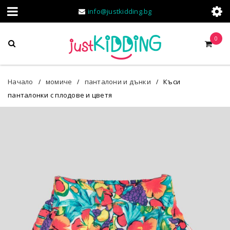
info@justkidding.bg
0
Начало
момиче
панталони и дънки
Къси
/
/
/
панталонки с плодове и цветя