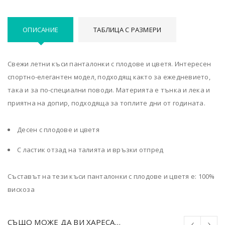
ОПИСАНИЕ
ТАБЛИЦА С РАЗМЕРИ
Свежи летни къси панталонки с плодове и цветя. Интересен
спортно-елегантен модел, подходящ както за ежедневието,
така и за по-специални поводи. Материята е тънка и лека и
приятна на допир, подходяща за топлите дни от годината.
Десен с плодове и цветя
С ластик отзад на талията и връзки отпред
Съставът на тези къси панталонки с плодове и цветя е: 100%
вискоза
СЪЩО МОЖЕ ДА ВИ ХАРЕСА…