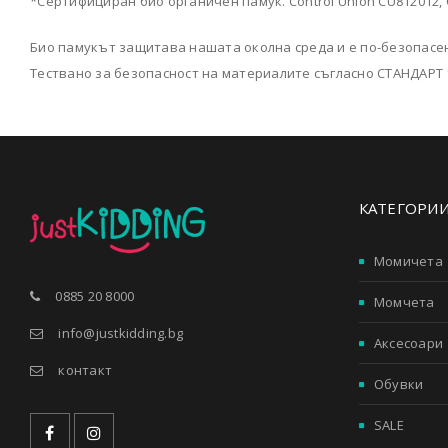
*Сертифициран био органичен памук. Control Union CU812012, Co
Био памукът защитава нашата околна среда и е по-безопасе
Тествано за безопасност на материалите съгласно СТАНДАРТ 
КАТЕГОРИ
Момичета
0885 20 8000
Момчета
info@justkidding.bg
Аксесоари
контакт
Обувки
SALE