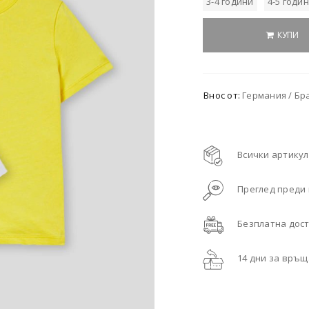
3-4 години
4-5 годи
КУПИ
Внос от:
Германия / Бр
Всички артикул
Преглед преди
Безплатна дост
14 дни за връ