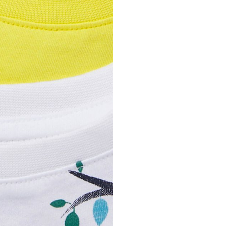
ВХОД
Потребителско име или имейл
адрес
*