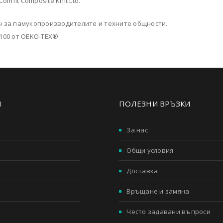
mfit Composite Knit Ltd.
н за памукопроизводителите и техните общности.
100 от OEKO-TEX®
И
ПОЛЕЗНИ ВРЪЗКИ
За нас
Общи условия
Доставка
Връщане и замяна
Често задавани въпроси