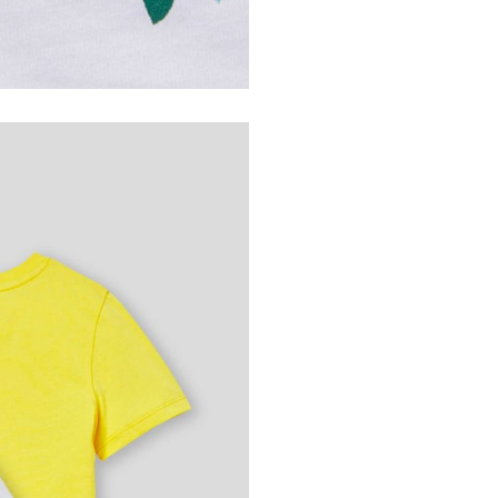
Парола
*
Запомни ме
ВХОД
ЗАБРАВЕНА ПАРОЛА?
РЕГИСТРАЦИЯ
Потребителско име
*
Имейл адрес
*