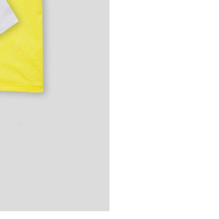
Парола
*
Личните ви данни ще бъдат
използвани единствено и само
за целите на Вашето
пазаруване в онлайн магазин
justKIDDING
политика на
поверителност
.
РЕГИСТРАЦИЯ