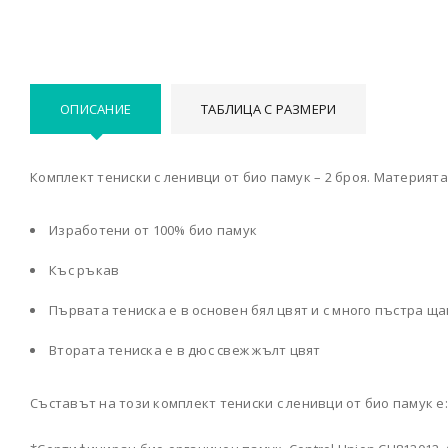
ОПИСАНИЕ
ТАБЛИЦА С РАЗМЕРИ
Комплект тениски с ленивци от био памук – 2 броя. Материята
Изработени от 100% био памук
Къс ръкав
Първата тениска е в основен бял цвят и с много пъстра щ
Втората тениска е в дюс свеж жълт цвят
Съставът на този комплект тениски с ленивци от био памук е