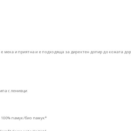
 е мека и приятна и е подходяща за директен допир до кожата дор
ампа с ленивци
: 100% памук/био памук*