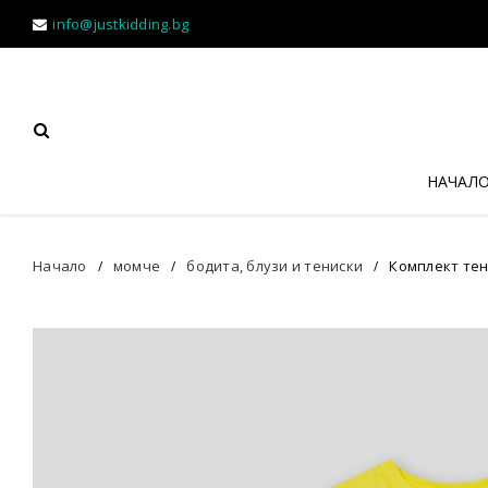
info@justkidding.bg
НАЧАЛ
Начало
момче
бодита, блузи и тениски
Комплект тен
/
/
/