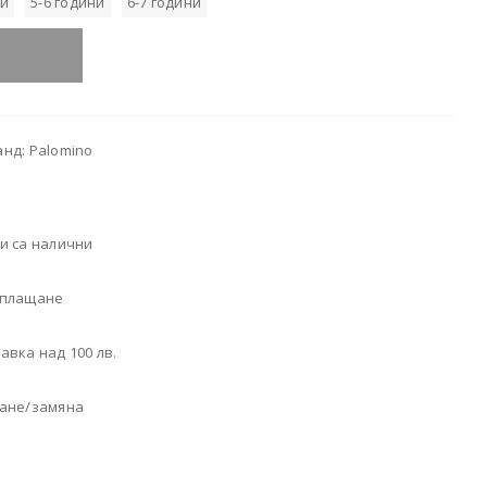
ни
5-6 години
6-7 години
анд: Palomino
и са налични
 плащане
авка над 100 лв.
щане/замяна