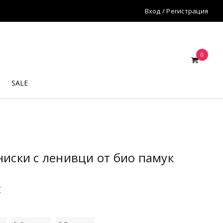
Вход
/
Регистрация
0
SALE
ниски с ленивци от био памук
€