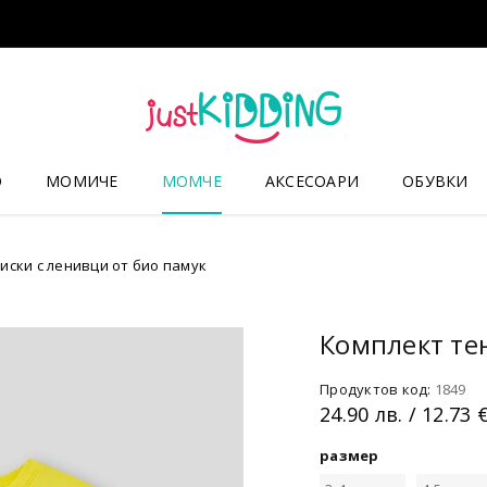
О
МОМИЧЕ
МОМЧЕ
АКСЕСОАРИ
ОБУВКИ
иски с ленивци от био памук
Комплект те
Продуктов код:
1849
24.90
лв.
/ 12.73 
размер