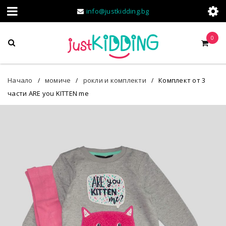
info@justkidding.bg
0
Начало
момиче
рокли и комплекти
Комплект от 3
/
/
/
части ARE you KITTEN me