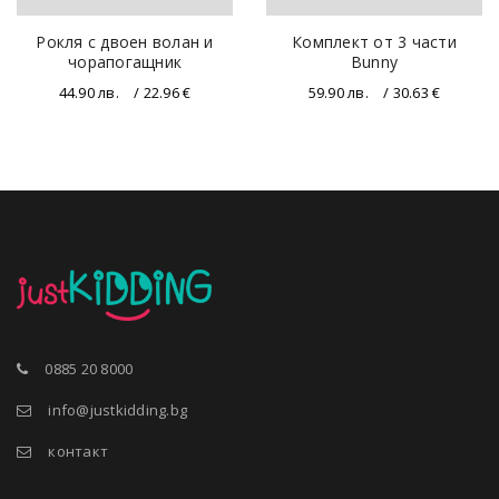
Рокля с двоен волан и
Комплект от 3 части
чорапогащник
Bunny
44.90
лв.
/ 22.96 €
59.90
лв.
/ 30.63 €
0885 20 8000
info@justkidding.bg
контакт