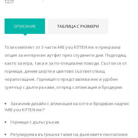
ОПИСАНИЕ
ТАБЛИЦА С РАЗМЕРИ
Този комплект от 3 части ARE you KITTEN me е прекрасна
опция за интересен аутфит през студените дни. Подходящ
както за игра, така и за по-специални поводи. Състои се от
горнище, деним шорти и цветово съответстващ
чорапогащник. Горнището представлява мек и удобен
суитчър с дълги ръкави, отпред с апликация и бродерии.
Закачлив дизайн с апликация на коте и бродиран надпис
‘ARE you KITTEN me?’
Горнище с дълъг ръкав
Регулируема вътрешна талия на дънковите панталонки