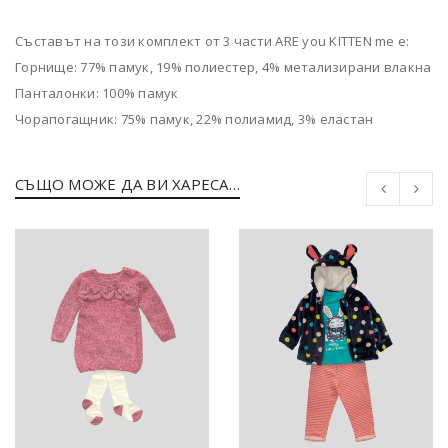
Съставът на този комплект от 3 части ARE you KITTEN me е:
Горнище: 77% памук, 19% полиестер, 4% метализирани влакна
Панталонки: 100% памук
Чорапогащник: 75% памук, 22% полиамид, 3% еластан
СЪЩО МОЖЕ ДА ВИ ХАРЕСА…