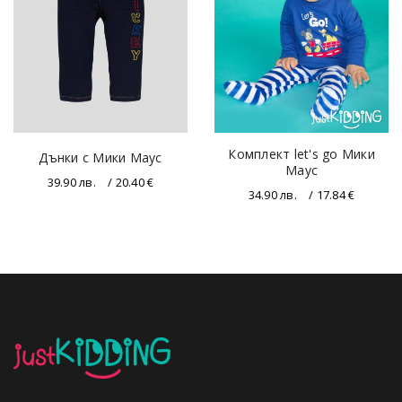
Комплект let's go Мики
Дънки с Мики Маус
Маус
39.90
лв.
/ 20.40 €
34.90
лв.
/ 17.84 €