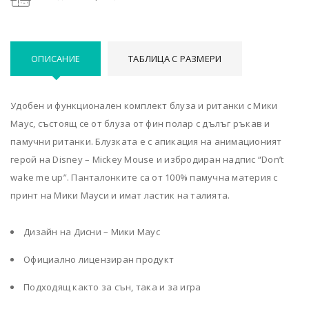
ОПИСАНИЕ
ТАБЛИЦА С РАЗМЕРИ
Удобен и функционален комплект блуза и ританки с Мики
Маус, състоящ се от блуза от фин полар с дълъг ръкав и
памучни ританки. Блузката е с апикация на анимационият
герой на Disney – Mickey Mouse и избродиран надпис “Don’t
wake me up”. Панталонките са от 100% памучна материя с
принт на Мики Мауси и имат ластик на талията.
Дизайн на Дисни – Мики Маус
Официално лицензиран продукт
Подходящ както за сън, така и за игра