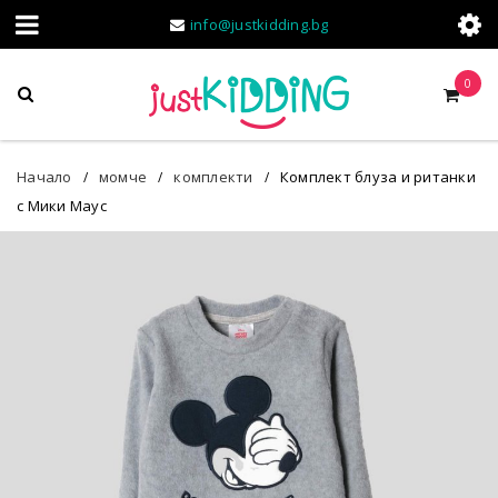
info@justkidding.bg
0
Начало
момче
комплекти
Комплект блуза и ританки
/
/
/
с Мики Маус