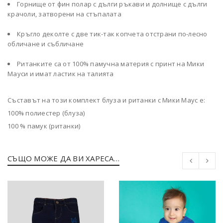
Горнище от фин полар с дълги ръкави и долнище с дълги
крачоли, затворени на стъпалата
Кръгло деколте с две тик-так копчета отстрани по-лесно
обличане и събличане
Ританките са от 100% памучна материя с принт на Мики
Мауси и имат ластик на талията
Съставът на този комплект блуза и ританки с Мики Маус е:
100% полиестер (блуза)
100 % памук (ританки)
СЪЩО МОЖЕ ДА ВИ ХАРЕСА…