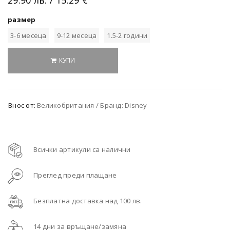
размер
3-6 месеца
9-12 месеца
1.5-2 години
КУПИ
Внос от:
Великобритания / Бранд: Disney
Всички артикули са налични
Преглед преди плащане
Безплатна доставка над 100 лв.
14 дни за връщане/замяна