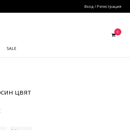
Вход
/
Регистрация
0
SALE
осин цвят
€