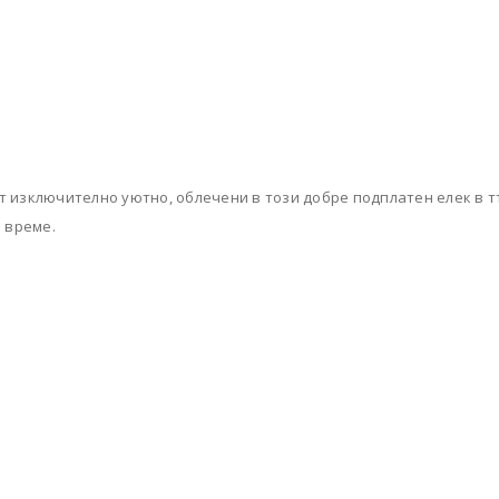
за целите на Вашето
пазаруване в онлайн магазин
justKIDDING
политика на
поверителност
.
РЕГИСТРАЦИЯ
т изключително уютно, облечени в този добре подплатен елек в т
о време.