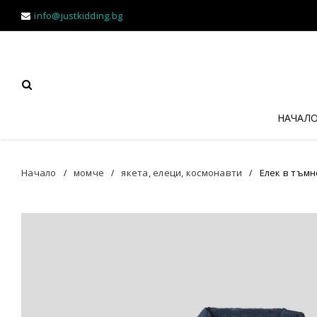
info@justkidding.bg
НАЧАЛ
Начало
момче
якета, елеци, космонавти
Елек в тъмн
/
/
/