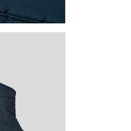
ВХОД
Потребителско име или имейл
адрес
*
Парола
*
Запомни ме
ВХОД