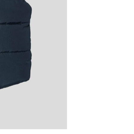
ЗАБРАВЕНА ПАРОЛА?
РЕГИСТРАЦИЯ
Потребителско име
*
Имейл адрес
*
Парола
*
Личните ви данни ще бъдат
използвани единствено и само