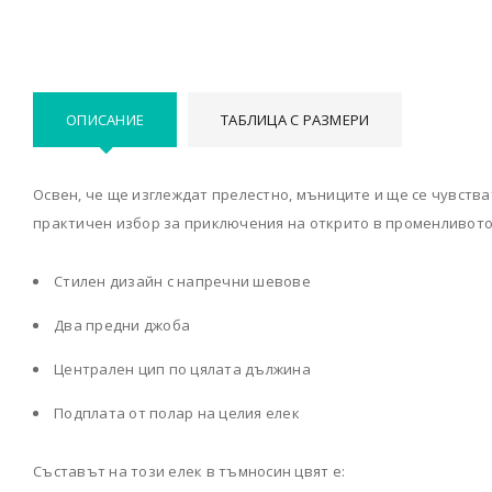
ОПИСАНИЕ
ТАБЛИЦА С РАЗМЕРИ
Освен, че ще изглеждат прелестно, мъниците и ще се чувства
практичен избор за приключения на открито в променливот
Стилен дизайн с напречни шевове
Два предни джоба
Централен цип по цялата дължина
Подплата от полар на целия елек
Съставът на
този елек в тъмносин цвят
е: