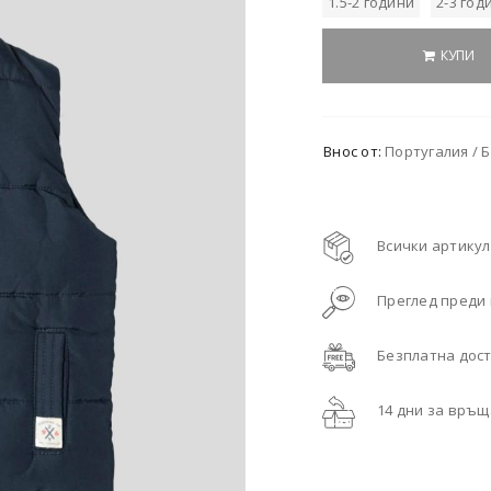
1.5-2 години
2-3 год
КУПИ
Внос от:
Португалия / Б
Всички артикул
Преглед преди
Безплатна дост
14 дни за връ