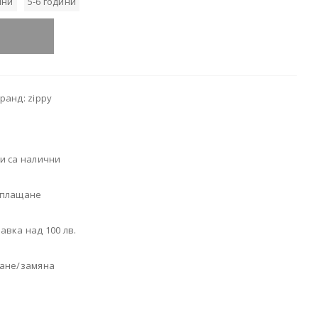
ини
5-6 години
ранд: zippy
и са налични
 плащане
авка над 100 лв.
щане/замяна