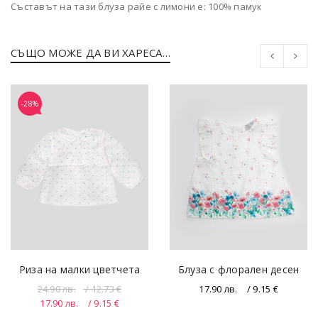
Съставът на тази блуза райе с лимони е: 100% памук
СЪЩО МОЖЕ ДА ВИ ХАРЕСА…
-28%
Риза на малки цветчета
Блуза с флорален десен
24.90
лв.
/ 12.73 €
17.90
лв.
/ 9.15 €
17.90
лв.
/ 9.15 €