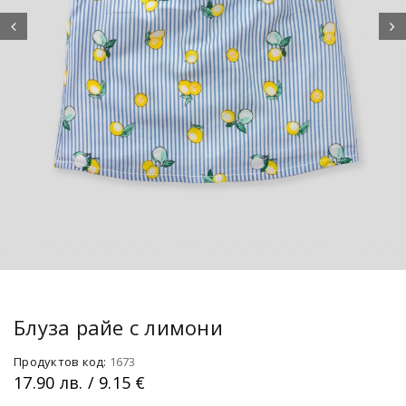
Блуза райе с лимони
Продуктов код:
1673
17.90
лв.
/ 9.15 €