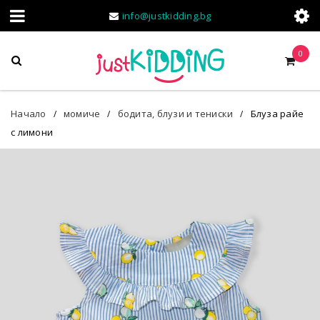
info@justkidding.bg
0
Начало
момиче
бодита, блузи и тениски
Блуза райе
/
/
/
с лимони