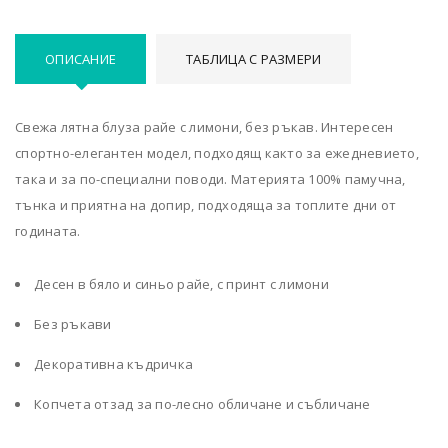
ОПИСАНИЕ
ТАБЛИЦА С РАЗМЕРИ
Свежа лятна блуза райе с лимони, без ръкав. Интересен
спортно-елегантен модел, подходящ както за ежедневието,
така и за по-специални поводи. Материята 100% памучна,
тънка и приятна на допир, подходяща за топлите дни от
годината.
Десен в бяло и синьо райе, с принт с лимони
Без ръкави
Декоративна къдричка
Копчета отзад за по-лесно обличане и събличане